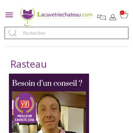

0
Rasteau