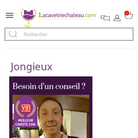

0
Jongieux