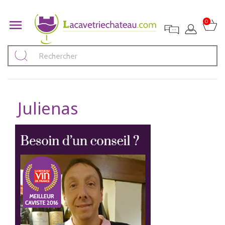

0
Julienas